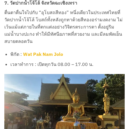
7. วัดปากน้ำโจ้โล้ จังหวัดฉะเชิงเทรา
ตื่นตาตื่นใจไปกับ “อุโบสถสีทอง” หนึ่งเดียวในประเทศไทยที่
วัดปากน้ำโจ้โล้ โบสถ์ทั้งหลังถูกทาด้วยสีทองอร่ามงดงาม ไม่
เว้นแม้แต่ภายในที่ตกแต่งอย่างวิจิตรตระการตา ตั้งอยู่ริม
แม่น้ำบางปะกง ทำให้มีทัศนียภาพที่สวยงาม และมีลมพัดเย็น
สบายตลอดวัน
พิกัด :
Wat Pak Nam Jolo
เวลาทำการ : เปิดทุกวัน 08.00 – 17.00 น.