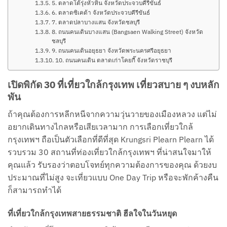
5. ตลาดโต้รุ่งหัวหิน จังหวัดประจวบคีรีขันธ์
6. ตลาดซิเคด้า จังหวัดประจวบคีรีขันธ์
7. ตลาดปลาบางแสน จังหวัดชลบุรี
8. ถนนคนเดินบางแสน (Bangsaen Walking Street) จังหวัด
ชลบุรี
9. ถนนคนเดินอยุธยา จังหวัดพระนครศรีอยุธยา
10. ถนนคนเดิน ตลาดเก่าโคยกี๊ จังหวัดราชบุรี
เปิดพิกัด 30 ที่เที่ยวใกล้กรุงเทพ เที่ยวสบาย ๆ งบหลัก
พัน
ถ้าคุณต้องการหลีกหนีจากความวุ่นวายของเมืองหลวง แต่ไม่
อยากเดินทางไกลหรือเสียเวลามาก การเลือกเที่ยวใกล้
กรุงเทพฯ ถือเป็นตัวเลือกที่ดีที่สุด Krungsri Plearn Plearn ได้
รวบรวม 30 สถานที่ท่องเที่ยวใกล้กรุงเทพฯ ที่น่าสนใจมาให้
คุณแล้ว รับรองว่าตอบโจทย์ทุกความต้องการของคุณ ด้วยงบ
ประมาณที่ไม่สูง จะเที่ยวแบบ One Day Trip หรือจะพักค้างคืน
ก็สามารถทำได้
ที่เที่ยวใกล้กรุงเทพสายธรรมชาติ ฮีลใจในวันหยุด