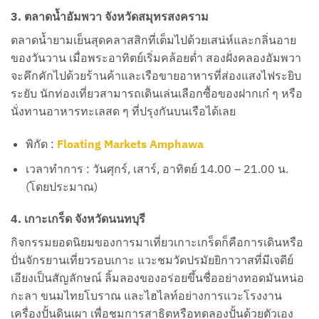
3. ตลาดน้ำอัมพวา จังหวัดสมุทรสงคราม
ตลาดน้ำยามเย็นสุดคลาสสิกที่เต็มไปด้วยเสน่ห์และกลิ่นอาย
ของวันวาน เมื่อพระอาทิตย์เริ่มคล้อยต่ำ สองฝั่งคลองอัมพวา
จะคึกคักไปด้วยร้านค้าและเรือขายอาหารที่ส่องแสงไฟระยิบ
ระยับ นักท่องเที่ยวสามารถเดินเล่นเลือกซื้อของฝากเก๋ ๆ หรือ
นั่งทานอาหารทะเลสด ๆ ที่ปรุงกันบนเรือได้เลย
พิกัด :
Floating Markets Amphawa
เวลาทำการ : วันศุกร์, เสาร์, อาทิตย์ 14.00 – 21.00 น.
(โดยประมาณ)
4. เกาะเกร็ด จังหวัดนนทบุรี
กิจกรรมยอดนิยมของการมาเที่ยวเกาะเกร็ดก็คือการเดินหรือ
ปั่นจักรยานเที่ยวรอบเกาะ แวะชมวัดปรมัยยิกาวาสที่มีเจดีย์
เอียงเป็นสัญลักษณ์ ลิ้มลองของอร่อยขึ้นชื่ออย่างทอดมันหน่อ
กะลา ขนมไทยโบราณ และไฮไลท์อย่างการแวะโรงงาน
เครื่องปั้นดินเผา เพื่อชมการสาธิตหรือทดลองปั้นด้วยตัวเอง