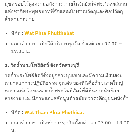
มุขครอบไว้ดูงดงามอลังการ ภายในวัดยังมีพิพิธภัณฑสถาน
แห่งชาติพระพุทธบาทที่จัดแสดงโบราณวัตถุและศิลปวัตถุ
ล้ำค่ามากมาย
พิกัด :
Wat Phra Phutthabat
เวลาทำการ : เปิดให้บริการทุกวัน ตั้งแต่เวลา 07.30 –
17.00 น.
3. วัดถ้ำพระโพธิสัตว์ จังหวัดสระบุรี
วัดถ้ำพระโพธิสัตว์ตั้งอยู่กลางหุบเขาและมีความเงียบสงบ
เหมาะแก่การปฏิบัติธรรม จุดเด่นของที่นี่คือถ้ำขนาดใหญ่
หลายแห่ง โดยเฉพาะถ้ำพระโพธิสัตว์ที่มีหินงอกหินย้อย
สวยงาม และมีภาพแกะสลักนูนต่ำสมัยทวารวดีอยู่บนผนังถ้ำ
พิกัด :
Wat Tham Phra Phothisat
เวลาทำการ : เปิดทำการทุกวันตั้งแต่เวลา 07.00 – 18.00
น.