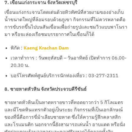
7. เขื่อนแก่งกระจาน จังหวัดเพชรบุรี
เขื่อนแก่งกระจานโดดเด่นด้วยทิวทัศน์ที่สวยงามของอ่างเก็บ
น้ำขนาดใหญ่ที่ล้อมรอบด้วยภูเขา กิจกรรมที่ไม่ควรพลาดคือ
การขับรถขึ้นไปบนสันเขื่อนเพื่อถ่ายรูปและชมวิวแบบพาโนรา
มา หรือจะล่องเรือชมบรรยากาศในเขื่อนก็ได้
พิกัด :
Kaeng Krachan Dam
เวลาทำการ : วันพฤหัสบดี – วันอาทิตย์ เปิดทำการ 06.00-
20.30 น.
บอร์โทรศัพท์ศูนย์บริการนักท่องเที่ยว : 03-277-2311
8. ชายหาดหัวหิน จังหวัดประจวบคีรีขันธ์
ชายหาดหัวหินเป็นหาดทรายขาวที่ทอดยาวกว่า 5 กิโลเมตร
และมีโขดหินแทรกตัวอยู่เป็นระยะ กิจกรรมที่เป็นเอกลักษณ์
ของที่นี่คือการขี่ม้าเลียบชายหาด ซึ่งให้ความรู้สึกคลาสสิก
และโรแมนติก นอกจากนี้ยังสามารถเล่นน้ำ อาบแดด หรือนั่ง
พักผ่อนตามร้านอาหารและคาเฟ่ริมหาดได้ตลอดทั้งวัน